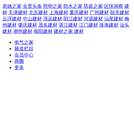
老姚之家
全景头条
照明之家
防水之家
防盗之家
区快洞察
建
材
天津建材
北京建材
上海建材
重庆建材
广州建材
韶关建材
云浮建材
中山建材
清远建材
阳江建材
河源建材
汕尾建材
梅
州建材
肇庆建材
茂名建材
湛江建材
江门建材
珠海建材
汕头
建材
潮州建材
揭阳建材
建材之家
建材
电气之家
频道栏目
会员中心
商圈
更多